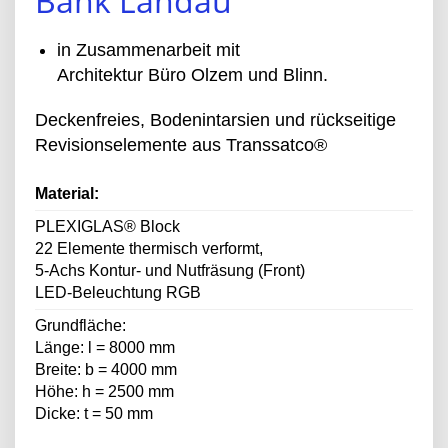
Bank Landau
in Zusammenarbeit mit
Architektur Büro Olzem und Blinn.
Deckenfreies, Bodenintarsien und rückseitige
Revisionselemente aus Transsatco®
Material:
PLEXIGLAS® Block
22 Elemente thermisch verformt,
5-Achs Kontur- und Nutfräsung (Front)
LED-Beleuchtung RGB
Grundfläche:
Länge: l = 8000 mm
Breite: b = 4000 mm
Höhe: h = 2500 mm
Dicke: t = 50 mm