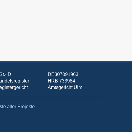
St.-ID
DE307091963
andelsregister
HRB 733984
egistergericht
Amtsgericht Ulm
ste aller Projekte