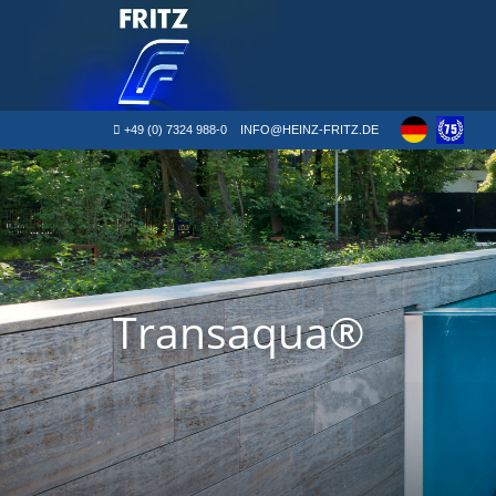
+49 (0) 7324 988-0
INFO@HEINZ-FRITZ.DE
Transaqua®