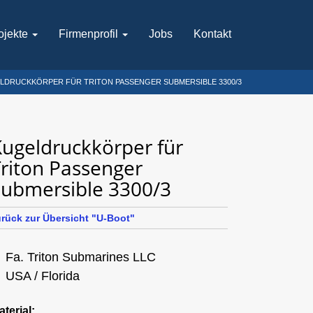
ojekte
Firmenprofil
Jobs
Kontakt
LDRUCKKÖRPER FÜR TRITON PASSENGER SUBMERSIBLE 3300/3
ugeldruckkörper für
riton Passenger
Submersible 3300/3
urück zur Übersicht "U-Boot"
Fa. Triton Submarines LLC
USA / Florida
aterial: