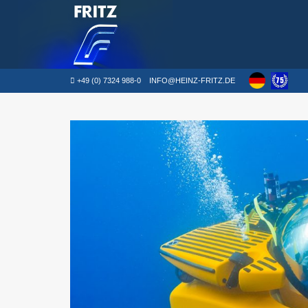
+49 (0) 7324 988-0
INFO@HEINZ-FRITZ.DE