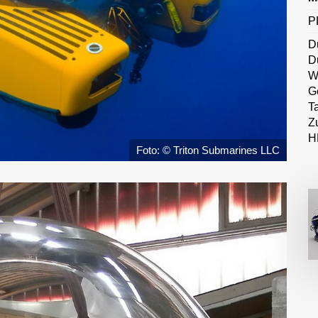
P
D
D
W
Ge
T
Z
H
Foto: © Triton Submarines LLC