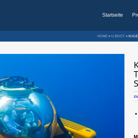
Startseite
Pr
HOME
»
U-BOOT
»
KUGE
K
T
z
M