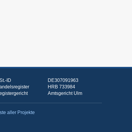
St.-ID
DE307091963
andelsregister
HRB 733984
egistergericht
Amtsgericht Ulm
ste aller Projekte