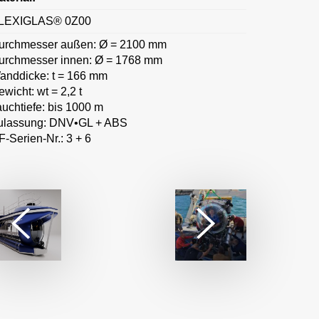
LEXIGLAS® 0Z00
urchmesser außen: Ø = 2100 mm
urchmesser innen: Ø = 1768 mm
anddicke: t = 166 mm
wicht: wt = 2,2 t
auchtiefe: bis 1000 m
ulassung: DNV•GL + ABS
F-Serien-Nr.: 3 + 6