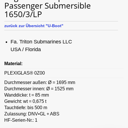
Passenger Submersible
1650/3/LP
zurück zur Übersicht "U-Boot"
Fa. Triton Submarines LLC
USA / Florida
Material:
PLEXIGLAS® 0Z00
Durchmesser außen: Ø = 1695 mm
Durchmesser innen: Ø = 1525 mm
Wanddicke: t = 85 mm
Gewicht: wt = 0,675 t
Tauchtiefe: bis 500 m
Zulassung: DNV•GL + ABS
HF-Serien-Nr.: 1