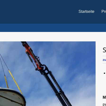
Startseite
Pr
z
M
P