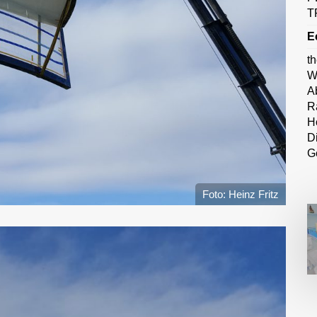
T
E
t
W
A
R
H
D
G
Foto: Heinz Fritz