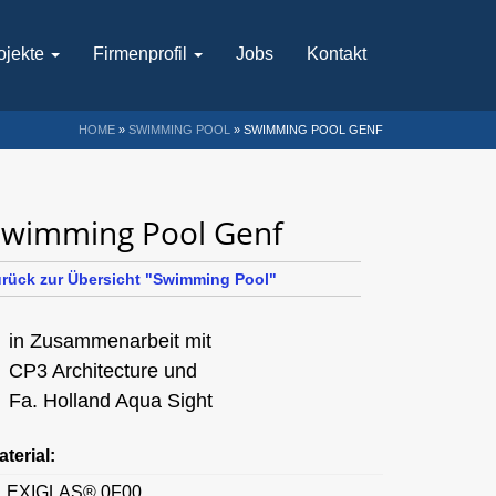
ojekte
Firmenprofil
Jobs
Kontakt
HOME
»
SWIMMING POOL
»
SWIMMING POOL GENF
Swimming Pool Genf
urück zur Übersicht "Swimming Pool"
in Zusammenarbeit mit
CP3 Architecture und
Fa. Holland Aqua Sight
aterial:
LEXIGLAS® 0F00