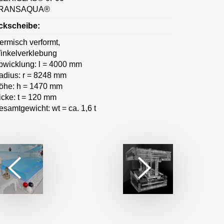
RANSAQUA®
ckscheibe:
hermisch verformt,
inkelverklebung
bwicklung: l = 4000 mm
adius: r = 8248 mm
öhe: h = 1470 mm
icke: t = 120 mm
esamtgewicht: wt = ca. 1,6 t