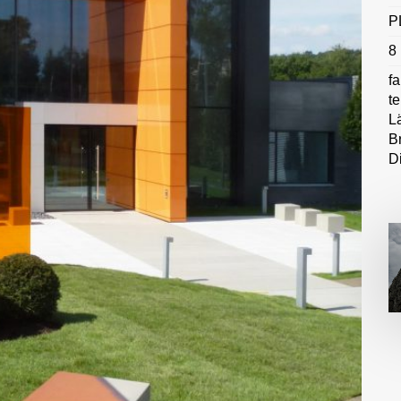
P
8
fa
t
L
B
D