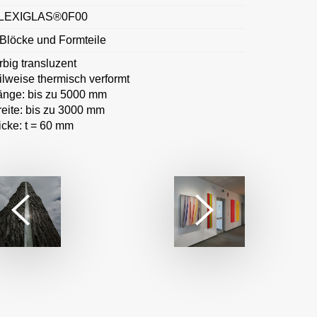
LEXIGLAS®0F00
 Blöcke und Formteile
rbig transluzent
eilweise thermisch verformt
änge: bis zu 5000 mm
reite: bis zu 3000 mm
icke: t = 60 mm