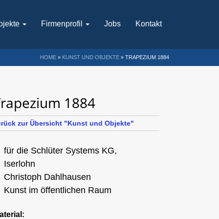
ojekte
Firmenprofil
Jobs
Kontakt
HOME
»
KUNST UND OBJEKTE
»
TRAPEZIUM 1884
Trapezium 1884
urück zur Übersicht "Kunst und Objekte"
für die Schlüter Systems KG,
Iserlohn
Christoph Dahlhausen
Kunst im öffentlichen Raum
aterial: